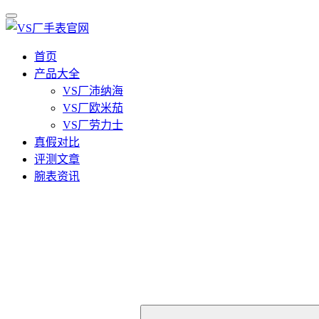
首页
产品大全
VS厂沛纳海
VS厂欧米茄
VS厂劳力士
真假对比
评测文章
腕表资讯