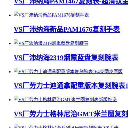
VS厂沛纳海PAM1467复刻表-超清钛
VS厂沛纳海新品PAM1676复刻手表
VS厂沛纳海2319烟熏蓝盘复刻腕表
VS厂劳力士迪通拿配重版本复刻腕表1
VS厂劳力士格林尼治GMT米兰圈复